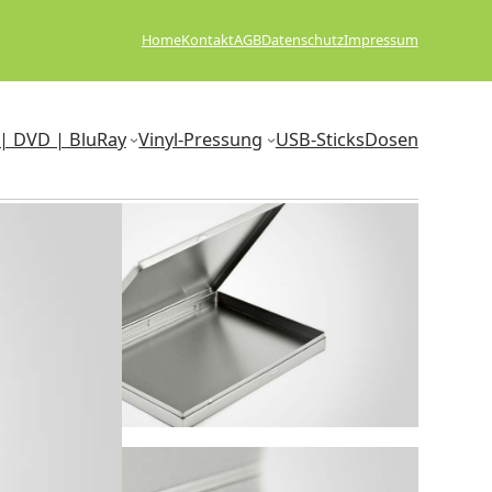
Home
Kontakt
AGB
Datenschutz
Impressum
| DVD | BluRay
Vinyl-Pressung
USB-Sticks
Dosen