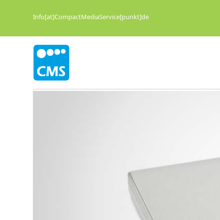
Info[at]CompactMediaService[punkt]de