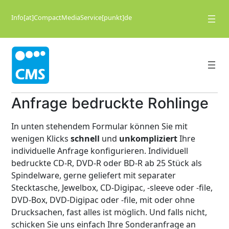
Zum
Inhalt
Info[at]CompactMediaService[punkt]de
springen
Anfrage bedruckte Rohlinge
In unten stehendem Formular können Sie mit
wenigen Klicks
schnell
und
unkompliziert
Ihre
individuelle Anfrage konfigurieren. Individuell
bedruckte CD-R, DVD-R oder BD-R ab 25 Stück als
Spindelware, gerne geliefert mit separater
Stecktasche, Jewelbox, CD-Digipac, -sleeve oder -file,
DVD-Box, DVD-Digipac oder -file, mit oder ohne
Drucksachen, fast alles ist möglich. Und falls nicht,
schicken Sie uns einfach Ihre Sonderanfrage an