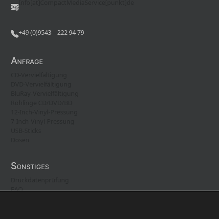
Info[at]CompactMediaService[punkt]de
+49 (0)9543 – 222 94 79
Anfrage
CD-Vervielfältigung
DVD-Vervielfältigung
BluRay-Vervielfältigung
Rohlinge CD/DVD/BD
12-Inch-Vinyl-Pressung
7-Inch-Vinyl-Pressung
USB-Sticks
Dosen
Sonstiges
Druckdatenprüfung
FAQ
Kontakt
Freistellungserklärung