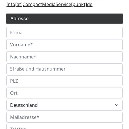
Info[at]CompactMediaService[punkt]de
!
Adresse