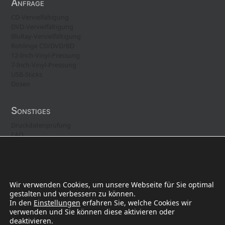
Anfrage
CD-Vervielfältigung
DVD-Vervielfältigung
BluRay-Vervielfältigung
Rohlinge CD/DVD/BD
12-Inch-Vinyl-Pressung
7-Inch-Vinyl-Pressung
USB-Sticks
Dosen
Sonstiges
Druckdatenprüfung
FAQ
Kontakt
Freistellungserklärung
Wir verwenden Cookies, um unsere Webseite für Sie optimal
Über CMS
gestalten und verbessern zu können.
In den
Einstellungen
erfahren Sie, welche Cookies wir
Was ist CMS?
verwenden und Sie können diese aktivieren oder
Warum CMS?
deaktivieren.