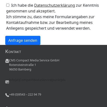
Ich habe die
Datenschutzerklärung
zur Kenntnis
genommen und akzeptiert.
Ich stimme zu, dass meine Formularangaben zur
Kontaktaufnahme bzw. zur Bearbeitung meines
Anliegens gespeichert und verwendet werden.
Kontakt
CMS Compact Media Service GmbH
Rotensteinstraße 1
96050 Bamberg
Info[at]CompactMediaService[punkt]de
+49 (0)9543 – 222 94 79