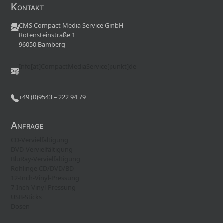
Kontakt
CMS Compact Media Service GmbH
Rotensteinstraße 1
96050 Bamberg
Info[at]CompactMediaService[punkt]de
+49 (0)9543 – 222 94 79
Anfrage
CD-Vervielfältigung
DVD-Vervielfältigung
BluRay-Vervielfältigung
Rohlinge CD/DVD/BD
12-Inch-Vinyl-Pressung
7-Inch-Vinyl-Pressung
USB-Sticks
Dosen