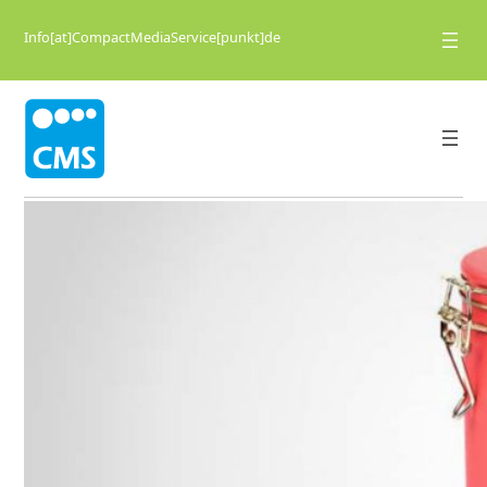
Info[at]CompactMediaService[punkt]de