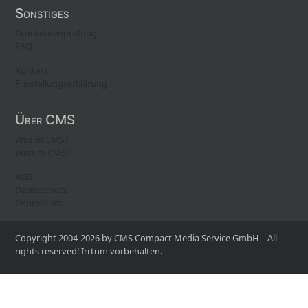
Sonstiges
Druckdatenprüfung
FAQ
Kontakt
Freistellungserklärung
Über CMS
Was ist CMS?
Warum CMS?
AGB
Datenschutz
Impressum
Copyright 2004-2026 by CMS Compact Media Service GmbH | All
rights reserved! Irrtum vorbehalten.