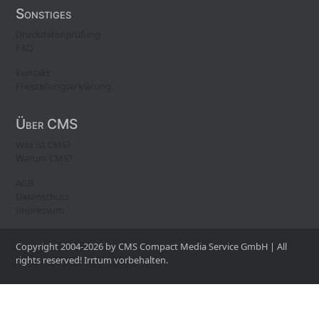
Sonstiges
Druckdatenprüfung
FAQ
Kontakt
Freistellungserklärung
Über CMS
Was ist CMS?
Warum CMS?
AGB
Datenschutz
Impressum
Copyright 2004-2026 by CMS Compact Media Service GmbH | All
rights reserved! Irrtum vorbehalten.