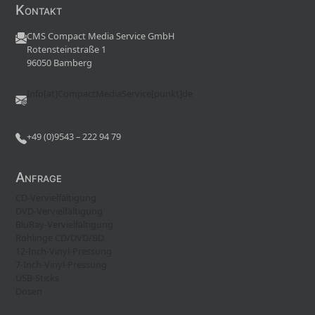
Kontakt
CMS Compact Media Service GmbH
Rotensteinstraße 1
96050 Bamberg
Info[at]CompactMediaService[punkt]de
+49 (0)9543 – 222 94 79
Anfrage
CD-Vervielfältigung
DVD-Vervielfältigung
BluRay-Vervielfältigung
Rohlinge CD/DVD/BD
12-Inch-Vinyl-Pressung
7-Inch-Vinyl-Pressung
USB-Sticks
Dosen