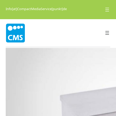
Info[at]CompactMediaService[punkt]de