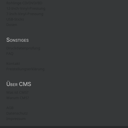
Rohlinge CD/DVD/BD
12-Inch-Vinyl-Pressung
7-Inch-Vinyl-Pressung
USB-Sticks
Dosen
Sonstiges
Druckdatenprüfung
FAQ
Kontakt
Freistellungserklärung
Über CMS
Was ist CMS?
Warum CMS?
AGB
Datenschutz
Impressum