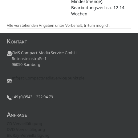
Mindestmenge).
Bearbeitungszeit ca. 12-14
Wochen
Alle vorstehenden Angaben unter Vorbehalt, Irrtum möglich!
Kontakt
CMS Compact Media Service GmbH
Rotensteinstraße 1
96050 Bamberg
Info[at]CompactMediaService[punkt]de
+49 (0)9543 – 222 94 79
Anfrage
CD-Vervielfältigung
DVD-Vervielfältigung
BluRay-Vervielfältigung