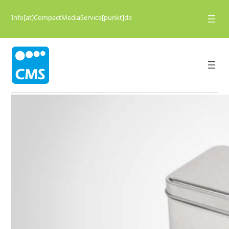
Info[at]CompactMediaService[punkt]de