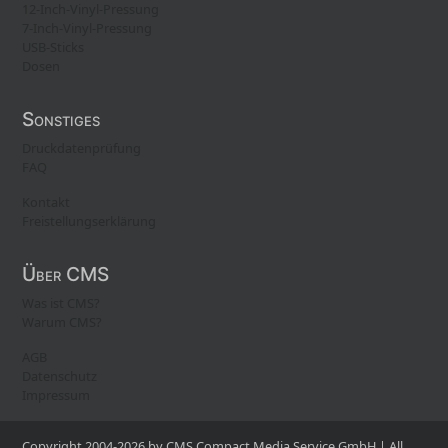
12-Inch-Vinyl-Pressung
7-Inch-Vinyl-Pressung
USB-Sticks
Dosen
Sonstiges
Druckdatenprüfung
FAQ
Kontakt
Freistellungserklärung
Über CMS
Was ist CMS?
Warum CMS?
AGB
Datenschutz
Impressum
Copyright 2004-2026 by CMS Compact Media Service GmbH | All