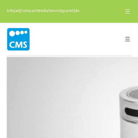
Info[at]CompactMediaService[punkt]de