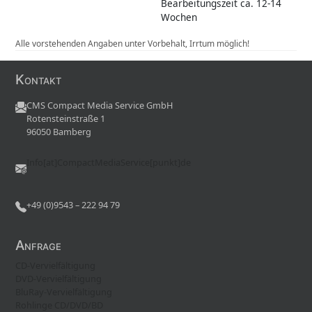
Bearbeitungszeit ca. 12-14
Wochen
Alle vorstehenden Angaben unter Vorbehalt, Irrtum möglich!
Kontakt
CMS Compact Media Service GmbH
Rotensteinstraße 1
96050 Bamberg
Info[at]CompactMediaService[punkt]de
+49 (0)9543 – 222 94 79
Anfrage
CD-Vervielfältigung
DVD-Vervielfältigung
BluRay-Vervielfältigung
Rohlinge CD/DVD/BD