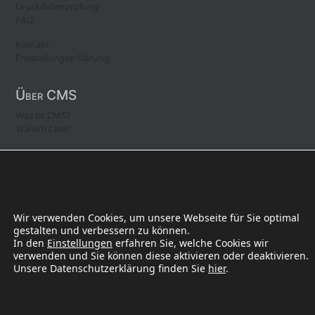
Druckdatenprüfung
FAQ
Kontakt
Freistellungserklärung
Über CMS
Was ist CMS?
Warum CMS?
AGB
Datenschutz
Impressum
Copyright 2004-2026 by CMS Compact Media Service GmbH | All
Wir verwenden Cookies, um unsere Webseite für Sie optimal
rights reserved! Irrtum vorbehalten.
gestalten und verbessern zu können.
In den
Einstellungen
erfahren Sie, welche Cookies wir
verwenden und Sie können diese aktivieren oder deaktivieren.
Unsere Datenschutzerklärung finden Sie
hier
.