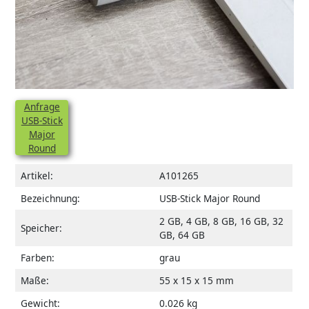
Anfrage
USB-Stick
Major
Round
Artikel:
A101265
Bezeichnung:
USB-Stick Major Round
2 GB, 4 GB, 8 GB, 16 GB, 32
Speicher:
GB, 64 GB
Farben:
grau
Maße:
55 x 15 x 15 mm
Gewicht:
0.026 kg