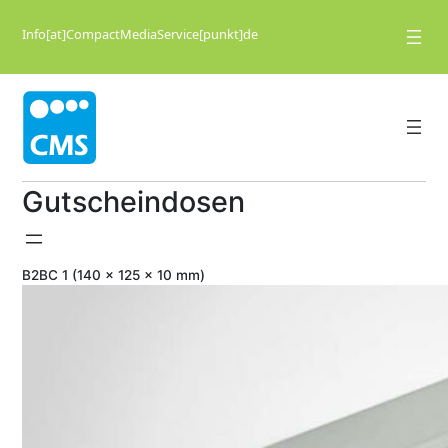
Zum
Inhalt
Info[at]CompactMediaService[punkt]de
springen
Gutscheindosen
B2BC 1 (140 x 125 x 10 mm)