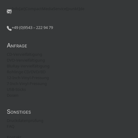
Info[at]CompactMediaService[punkt]de
+49 (0)9543 – 222 94 79
Anfrage
CD-Vervielfältigung
DVD-Vervielfältigung
BluRay-Vervielfältigung
Rohlinge CD/DVD/BD
12-Inch-Vinyl-Pressung
7-Inch-Vinyl-Pressung
USB-Sticks
Dosen
Sonstiges
Druckdatenprüfung
FAQ
Kontakt